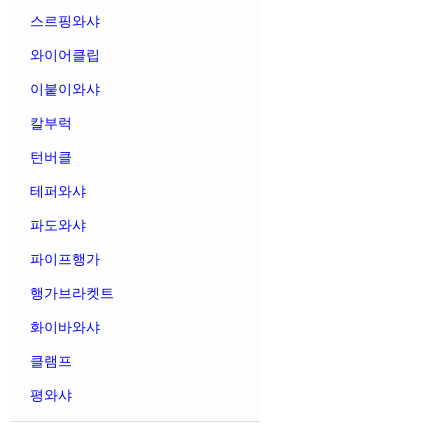
스르핑와샤
와이어클립
이붙이와샤
칼부럭
턴버클
테퍼와샤
파도와샤
파이프행가
행가브라켓트
화이바와샤
클램프
평와샤