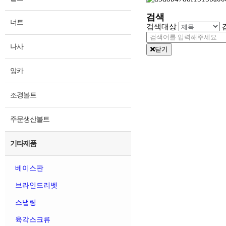
검색
너트
검색대상
나사
닫기
앙카
조경볼트
주문생산볼트
기타제품
베이스판
브라인드리벳
스냅링
육각스크류